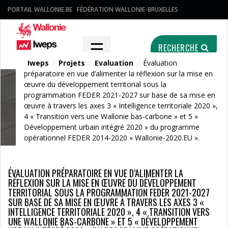
PORTAIL WALLONIE.BE
FÉDÉRATION WALLONIE-BRUXELLES
☰
RECHERCHE
Iweps
/
Projets
/
Evaluation
/
Évaluation
préparatoire en vue d’alimenter la réflexion sur la mise en
œuvre du développement territorial sous la
programmation FEDER 2021-2027 sur base de sa mise en
Projets
œuvre à travers les axes 3 « Intelligence territoriale 2020 »,
4 « Transition vers une Wallonie bas-carbone » et 5 «
Développement urbain intégré 2020 » du programme
opérationnel FEDER 2014-2020 « Wallonie-2020.EU ».
ÉVALUATION PRÉPARATOIRE EN VUE D’ALIMENTER LA
RÉFLEXION SUR LA MISE EN ŒUVRE DU DÉVELOPPEMENT
TERRITORIAL SOUS LA PROGRAMMATION FEDER 2021-2027
SUR BASE DE SA MISE EN ŒUVRE À TRAVERS LES AXES 3 «
INTELLIGENCE TERRITORIALE 2020 », 4 « TRANSITION VERS
UNE WALLONIE BAS-CARBONE » ET 5 « DÉVELOPPEMENT