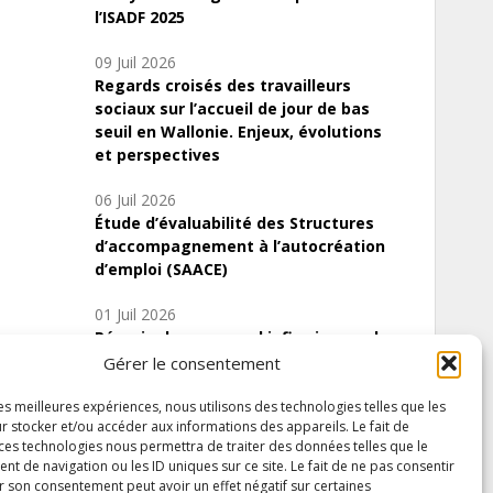
l’ISADF 2025
09 Juil 2026
Regards croisés des travailleurs
sociaux sur l’accueil de jour de bas
seuil en Wallonie. Enjeux, évolutions
et perspectives
06 Juil 2026
Étude d’évaluabilité des Structures
d’accompagnement à l’autocréation
d’emploi (SAACE)
01 Juil 2026
Pénurie du personnel infirmier :quels
indicateurs d’offre de soins pour
Gérer le consentement
comprendre la situation en Wallonie ?
les meilleures expériences, nous utilisons des technologies telles que les
r stocker et/ou accéder aux informations des appareils. Le fait de
 ces technologies nous permettra de traiter des données telles que le
 de navigation ou les ID uniques sur ce site. Le fait de ne pas consentir
Inscrivez-vous à notre newsletter
r son consentement peut avoir un effet négatif sur certaines