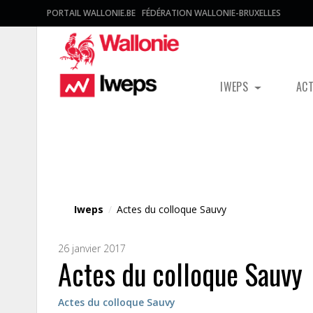
PORTAIL WALLONIE.BE
FÉDÉRATION WALLONIE-BRUXELLES
IWEPS
AC
Fichier média
Iweps
/
Actes du colloque Sauvy
26 janvier 2017
Actes du colloque Sauvy
Actes du colloque Sauvy