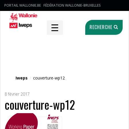
PORTAIL WALLONIE.BE
FÉDÉRATION WALLONIE-BRUXELLES
☰
RECHERCHE
Fichier média
Iweps
/
couverture-wp12
8 février 2017
couverture-wp12