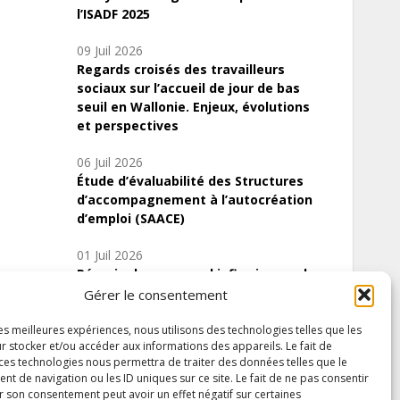
l’ISADF 2025
09 Juil 2026
Regards croisés des travailleurs
sociaux sur l’accueil de jour de bas
seuil en Wallonie. Enjeux, évolutions
et perspectives
06 Juil 2026
Étude d’évaluabilité des Structures
d’accompagnement à l’autocréation
d’emploi (SAACE)
01 Juil 2026
Pénurie du personnel infirmier :quels
indicateurs d’offre de soins pour
Gérer le consentement
comprendre la situation en Wallonie ?
les meilleures expériences, nous utilisons des technologies telles que les
r stocker et/ou accéder aux informations des appareils. Le fait de
 ces technologies nous permettra de traiter des données telles que le
 de navigation ou les ID uniques sur ce site. Le fait de ne pas consentir
Inscrivez-vous à notre newsletter
r son consentement peut avoir un effet négatif sur certaines