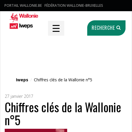
PORTAIL WALLONIE.BE
FÉDÉRATION WALLONIE-BRUXELLES
☰
RECHERCHE
Fichier média
Iweps
/
Chiffres clés de la Wallonie n°5
27 janvier 2017
Chiffres clés de la Wallonie
n°5