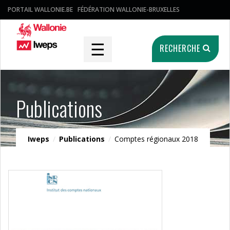
PORTAIL WALLONIE.BE
FÉDÉRATION WALLONIE-BRUXELLES
☰
RECHERCHE
Publications
Iweps
/
Publications
/
Comptes régionaux 2018