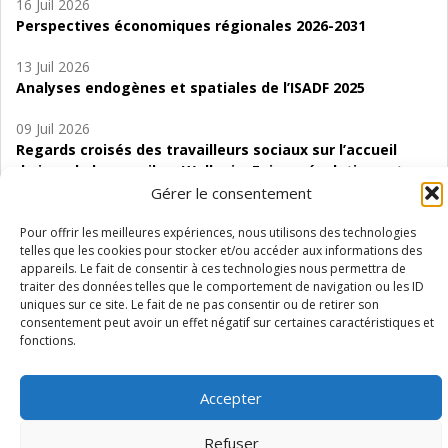
16 Juil 2026
Perspectives économiques régionales 2026-2031
13 Juil 2026
Analyses endogènes et spatiales de l’ISADF 2025
09 Juil 2026
Regards croisés des travailleurs sociaux sur l’accueil
de jour de bas seuil en Wallonie. Enjeux, évolutions et
perspectives
Gérer le consentement
06 Juil 2026
Pour offrir les meilleures expériences, nous utilisons des technologies
telles que les cookies pour stocker et/ou accéder aux informations des
Étude d’évaluabilité des Structures
appareils. Le fait de consentir à ces technologies nous permettra de
d’accompagnement à l’autocréation d’emploi (SAACE)
traiter des données telles que le comportement de navigation ou les ID
uniques sur ce site. Le fait de ne pas consentir ou de retirer son
01 Juil 2026
consentement peut avoir un effet négatif sur certaines caractéristiques et
Pénurie du personnel infirmier :quels indicateurs
fonctions.
d’offre de soins pour comprendre la situation en
Wallonie ?
Accepter
Refuser