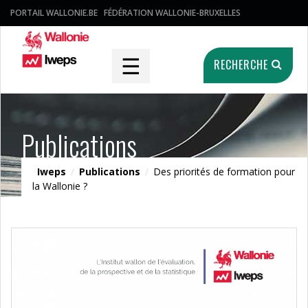
PORTAIL WALLONIE.BE
FÉDÉRATION WALLONIE-BRUXELLES
☰
RECHERCHE
Publications
Iweps
/
Publications
/
Des priorités de formation pour
la Wallonie ?