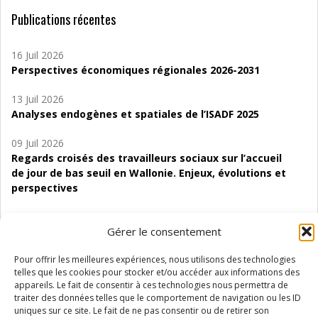
Publications récentes
16 Juil 2026
Perspectives économiques régionales 2026-2031
13 Juil 2026
Analyses endogènes et spatiales de l’ISADF 2025
09 Juil 2026
Regards croisés des travailleurs sociaux sur l’accueil
de jour de bas seuil en Wallonie. Enjeux, évolutions et
perspectives
06 Juil 2026
Gérer le consentement
Étude d’évaluabilité des Structures
d’accompagnement à l’autocréation d’emploi (SAACE)
Pour offrir les meilleures expériences, nous utilisons des technologies
telles que les cookies pour stocker et/ou accéder aux informations des
01 Juil 2026
appareils. Le fait de consentir à ces technologies nous permettra de
Pénurie du personnel infirmier :quels indicateurs
traiter des données telles que le comportement de navigation ou les ID
d’offre de soins pour comprendre la situation en
uniques sur ce site. Le fait de ne pas consentir ou de retirer son