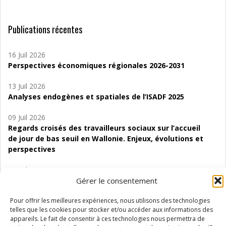
Publications récentes
16 Juil 2026
Perspectives économiques régionales 2026-2031
13 Juil 2026
Analyses endogènes et spatiales de l’ISADF 2025
09 Juil 2026
Regards croisés des travailleurs sociaux sur l’accueil
de jour de bas seuil en Wallonie. Enjeux, évolutions et
perspectives
06 Juil 2026
Gérer le consentement
Étude d’évaluabilité des Structures
d’accompagnement à l’autocréation d’emploi (SAACE)
Pour offrir les meilleures expériences, nous utilisons des technologies
telles que les cookies pour stocker et/ou accéder aux informations des
01 Juil 2026
appareils. Le fait de consentir à ces technologies nous permettra de
Pénurie du personnel infirmier :quels indicateurs