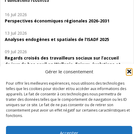
16 Juil 2026
Perspectives économiques régionales 2026-2031
13 Juil 2026
Analyses endogènes et spatiales de l’ISADF 2025
09 Juil 2026
Regards croisés des travailleurs sociaux sur l’accueil
de jour de bas seuil en Wallonie. Enjeux, évolutions et
perspectives
Gérer le consentement
06 Juil 2026
Pour offrir les meilleures expériences, nous utilisons des technologies
Étude d’évaluabilité des Structures
telles que les cookies pour stocker et/ou accéder aux informations des
appareils. Le fait de consentir à ces technologies nous permettra de
d’accompagnement à l’autocréation d’emploi (SAACE)
traiter des données telles que le comportement de navigation ou les ID
uniques sur ce site. Le fait de ne pas consentir ou de retirer son
01 Juil 2026
consentement peut avoir un effet négatif sur certaines caractéristiques et
Pénurie du personnel infirmier :quels indicateurs
fonctions.
d’offre de soins pour comprendre la situation en
Wallonie ?
Accepter