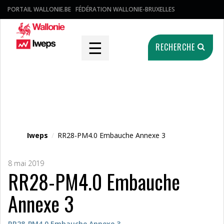
PORTAIL WALLONIE.BE
FÉDÉRATION WALLONIE-BRUXELLES
☰
RECHERCHE
Fichier média
Iweps
/
RR28-PM4.0 Embauche Annexe 3
8 mai 2019
RR28-PM4.0 Embauche
Annexe 3
RR28-PM4.0 Embauche Annexe 3