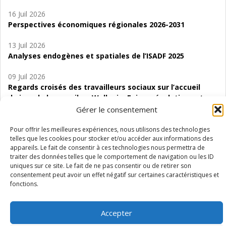
16 Juil 2026
Perspectives économiques régionales 2026-2031
13 Juil 2026
Analyses endogènes et spatiales de l’ISADF 2025
09 Juil 2026
Regards croisés des travailleurs sociaux sur l’accueil
de jour de bas seuil en Wallonie. Enjeux, évolutions et
perspectives
Gérer le consentement
06 Juil 2026
Pour offrir les meilleures expériences, nous utilisons des technologies
telles que les cookies pour stocker et/ou accéder aux informations des
Étude d’évaluabilité des Structures
appareils. Le fait de consentir à ces technologies nous permettra de
d’accompagnement à l’autocréation d’emploi (SAACE)
traiter des données telles que le comportement de navigation ou les ID
uniques sur ce site. Le fait de ne pas consentir ou de retirer son
01 Juil 2026
consentement peut avoir un effet négatif sur certaines caractéristiques et
Pénurie du personnel infirmier :quels indicateurs
fonctions.
d’offre de soins pour comprendre la situation en
Wallonie ?
Accepter