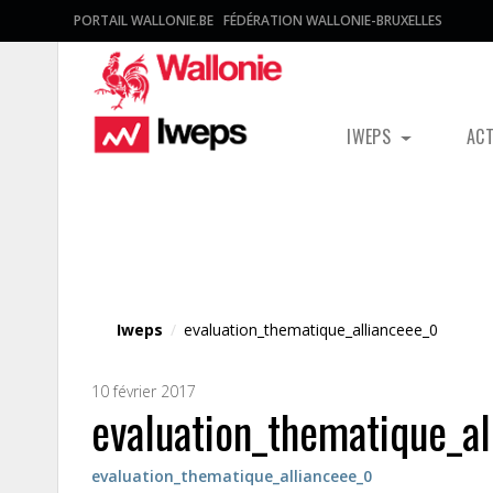
PORTAIL WALLONIE.BE
FÉDÉRATION WALLONIE-BRUXELLES
IWEPS
AC
Fichier média
Iweps
/
evaluation_thematique_allianceee_0
10 février 2017
evaluation_thematique_al
evaluation_thematique_allianceee_0