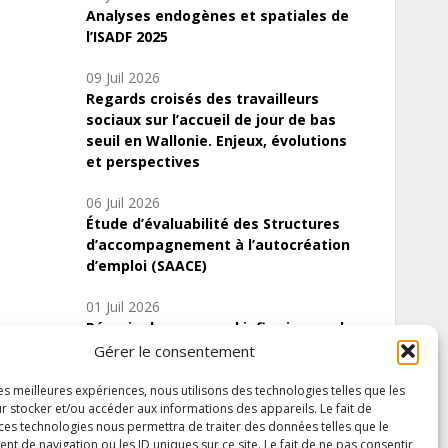
Analyses endogènes et spatiales de
l’ISADF 2025
09 Juil 2026
Regards croisés des travailleurs
sociaux sur l’accueil de jour de bas
seuil en Wallonie. Enjeux, évolutions
et perspectives
06 Juil 2026
Étude d’évaluabilité des Structures
d’accompagnement à l’autocréation
d’emploi (SAACE)
01 Juil 2026
Pénurie du personnel infirmier :quels
indicateurs d’offre de soins pour
Gérer le consentement
comprendre la situation en Wallonie ?
les meilleures expériences, nous utilisons des technologies telles que les
r stocker et/ou accéder aux informations des appareils. Le fait de
 ces technologies nous permettra de traiter des données telles que le
 de navigation ou les ID uniques sur ce site. Le fait de ne pas consentir