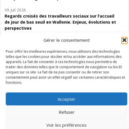
09 Juil 2026
Regards croisés des travailleurs sociaux sur l’accueil
de jour de bas seuil en Wallonie. Enjeux, évolutions et
perspectives
06 Juil 2026
Gérer le consentement
Étude d’évaluabilité des Structures
Pour offrir les meilleures expériences, nous utilisons des technologies
d’accompagnement à l’autocréation d’emploi (SAACE)
telles que les cookies pour stocker et/ou accéder aux informations des
appareils. Le fait de consentir à ces technologies nous permettra de
01 Juil 2026
traiter des données telles que le comportement de navigation ou les ID
Pénurie du personnel infirmier :quels indicateurs
uniques sur ce site. Le fait de ne pas consentir ou de retirer son
d’offre de soins pour comprendre la situation en
consentement peut avoir un effet négatif sur certaines caractéristiques et
Wallonie ?
fonctions.
Accepter
Refuser
Mentions légales
Vie privée
Médiateur
Accessibilité
Voir les préférences