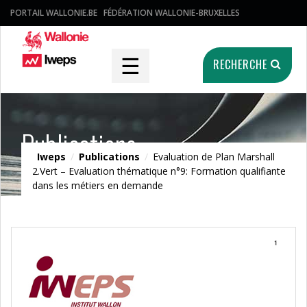
PORTAIL WALLONIE.BE
FÉDÉRATION WALLONIE-BRUXELLES
☰
RECHERCHE
Publications
Iweps
/
Publications
/
Evaluation de Plan Marshall
2.Vert – Evaluation thématique n°9: Formation qualifiante
dans les métiers en demande