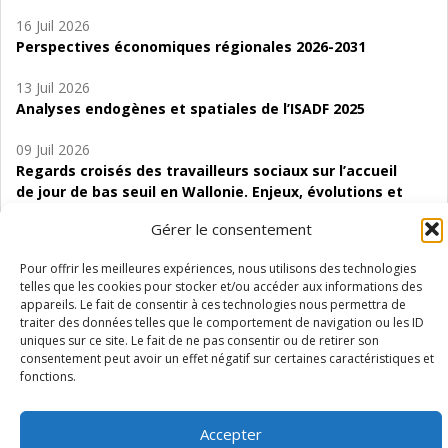
16 Juil 2026
Perspectives économiques régionales 2026-2031
13 Juil 2026
Analyses endogènes et spatiales de l’ISADF 2025
09 Juil 2026
Regards croisés des travailleurs sociaux sur l’accueil
de jour de bas seuil en Wallonie. Enjeux, évolutions et
perspectives
Gérer le consentement
06 Juil 2026
Pour offrir les meilleures expériences, nous utilisons des technologies
Étude d’évaluabilité des Structures
telles que les cookies pour stocker et/ou accéder aux informations des
d’accompagnement à l’autocréation d’emploi (SAACE)
appareils. Le fait de consentir à ces technologies nous permettra de
traiter des données telles que le comportement de navigation ou les ID
01 Juil 2026
uniques sur ce site. Le fait de ne pas consentir ou de retirer son
Pénurie du personnel infirmier :quels indicateurs
consentement peut avoir un effet négatif sur certaines caractéristiques et
fonctions.
d’offre de soins pour comprendre la situation en
Wallonie ?
Accepter