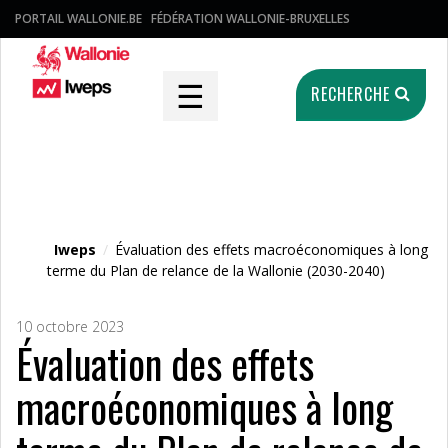
PORTAIL WALLONIE.BE
FÉDÉRATION WALLONIE-BRUXELLES
☰
RECHERCHE
Fichier média
Iweps
/
Évaluation des effets macroéconomiques à long
terme du Plan de relance de la Wallonie (2030-2040)
10 octobre 2023
Évaluation des effets
macroéconomiques à long