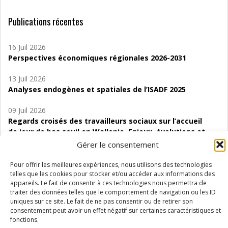
Publications récentes
16 Juil 2026
Perspectives économiques régionales 2026-2031
13 Juil 2026
Analyses endogènes et spatiales de l’ISADF 2025
09 Juil 2026
Regards croisés des travailleurs sociaux sur l’accueil
de jour de bas seuil en Wallonie. Enjeux, évolutions et
perspectives
Gérer le consentement
06 Juil 2026
Pour offrir les meilleures expériences, nous utilisons des technologies
Étude d’évaluabilité des Structures
telles que les cookies pour stocker et/ou accéder aux informations des
appareils. Le fait de consentir à ces technologies nous permettra de
d’accompagnement à l’autocréation d’emploi (SAACE)
traiter des données telles que le comportement de navigation ou les ID
uniques sur ce site. Le fait de ne pas consentir ou de retirer son
01 Juil 2026
consentement peut avoir un effet négatif sur certaines caractéristiques et
Pénurie du personnel infirmier :quels indicateurs
fonctions.
d’offre de soins pour comprendre la situation en