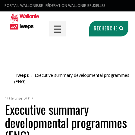
PORTAIL WALLONIE.BE
FÉDÉRATION WALLONIE-BRUXELLES
☰
RECHERCHE
Fichier média
Iweps
/
Executive summary developmental programmes
(ENG)
10 février 2017
Executive summary
developmental programmes