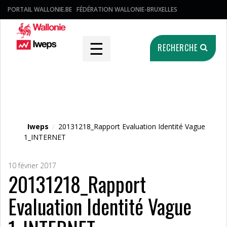
PORTAIL WALLONIE.BE
FÉDÉRATION WALLONIE-BRUXELLES
☰
RECHERCHE
Fichier média
Iweps
/
20131218_Rapport Evaluation Identité Vague
1_INTERNET
10 février 2017
20131218_Rapport
Evaluation Identité Vague