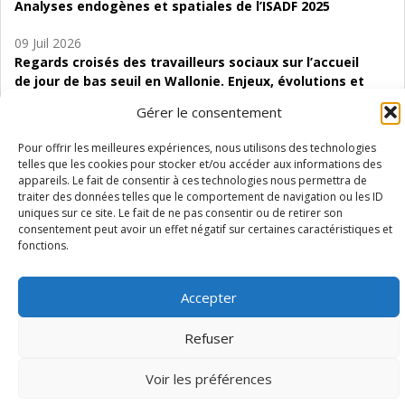
Analyses endogènes et spatiales de l’ISADF 2025
09 Juil 2026
Regards croisés des travailleurs sociaux sur l’accueil
de jour de bas seuil en Wallonie. Enjeux, évolutions et
perspectives
Gérer le consentement
06 Juil 2026
Pour offrir les meilleures expériences, nous utilisons des technologies
Étude d’évaluabilité des Structures
telles que les cookies pour stocker et/ou accéder aux informations des
d’accompagnement à l’autocréation d’emploi (SAACE)
appareils. Le fait de consentir à ces technologies nous permettra de
traiter des données telles que le comportement de navigation ou les ID
01 Juil 2026
uniques sur ce site. Le fait de ne pas consentir ou de retirer son
consentement peut avoir un effet négatif sur certaines caractéristiques et
Pénurie du personnel infirmier :quels indicateurs
fonctions.
d’offre de soins pour comprendre la situation en
Wallonie ?
Accepter
Refuser
Mentions légales
Vie privée
Médiateur
Accessibilité
Voir les préférences