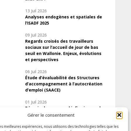
13 Juil 2026
Analyses endogènes et spatiales de
l’ISADF 2025
09 Juil 2026
Regards croisés des travailleurs
sociaux sur l’accueil de jour de bas
seuil en Wallonie. Enjeux, évolutions
et perspectives
06 Juil 2026
Étude d’évaluabilité des Structures
d’accompagnement à l’autocréation
d’emploi (SAACE)
01 Juil 2026
Pénurie du personnel infirmier :quels
indicateurs d’offre de soins pour
Gérer le consentement
comprendre la situation en Wallonie ?
les meilleures expériences, nous utilisons des technologies telles que les