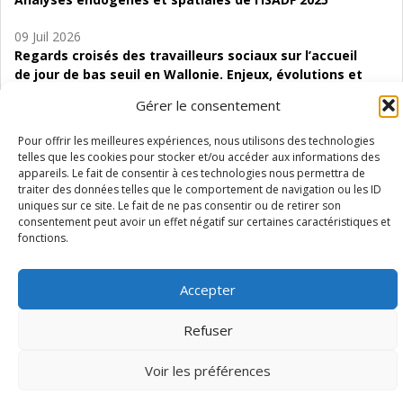
09 Juil 2026
Regards croisés des travailleurs sociaux sur l’accueil
de jour de bas seuil en Wallonie. Enjeux, évolutions et
perspectives
Gérer le consentement
06 Juil 2026
Pour offrir les meilleures expériences, nous utilisons des technologies
Étude d’évaluabilité des Structures
telles que les cookies pour stocker et/ou accéder aux informations des
d’accompagnement à l’autocréation d’emploi (SAACE)
appareils. Le fait de consentir à ces technologies nous permettra de
traiter des données telles que le comportement de navigation ou les ID
01 Juil 2026
uniques sur ce site. Le fait de ne pas consentir ou de retirer son
consentement peut avoir un effet négatif sur certaines caractéristiques et
Pénurie du personnel infirmier :quels indicateurs
fonctions.
d’offre de soins pour comprendre la situation en
Wallonie ?
Accepter
Refuser
Mentions légales
Vie privée
Médiateur
Accessibilité
Voir les préférences