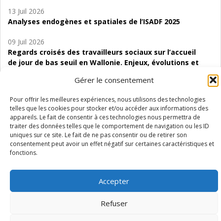
13 Juil 2026
Analyses endogènes et spatiales de l’ISADF 2025
09 Juil 2026
Regards croisés des travailleurs sociaux sur l’accueil
de jour de bas seuil en Wallonie. Enjeux, évolutions et
perspectives
Gérer le consentement
06 Juil 2026
Pour offrir les meilleures expériences, nous utilisons des technologies
Étude d’évaluabilité des Structures
telles que les cookies pour stocker et/ou accéder aux informations des
d’accompagnement à l’autocréation d’emploi (SAACE)
appareils. Le fait de consentir à ces technologies nous permettra de
traiter des données telles que le comportement de navigation ou les ID
01 Juil 2026
uniques sur ce site. Le fait de ne pas consentir ou de retirer son
Pénurie du personnel infirmier :quels indicateurs
consentement peut avoir un effet négatif sur certaines caractéristiques et
fonctions.
d’offre de soins pour comprendre la situation en
Wallonie ?
Accepter
Refuser
Mentions légales
Vie privée
Médiateur
Accessibilité