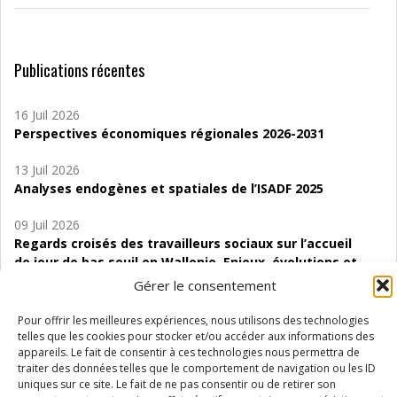
Publications récentes
16 Juil 2026
Perspectives économiques régionales 2026-2031
13 Juil 2026
Analyses endogènes et spatiales de l’ISADF 2025
09 Juil 2026
Regards croisés des travailleurs sociaux sur l’accueil
de jour de bas seuil en Wallonie. Enjeux, évolutions et
perspectives
Gérer le consentement
06 Juil 2026
Pour offrir les meilleures expériences, nous utilisons des technologies
Étude d’évaluabilité des Structures
telles que les cookies pour stocker et/ou accéder aux informations des
appareils. Le fait de consentir à ces technologies nous permettra de
d’accompagnement à l’autocréation d’emploi (SAACE)
traiter des données telles que le comportement de navigation ou les ID
uniques sur ce site. Le fait de ne pas consentir ou de retirer son
01 Juil 2026