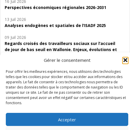
16 Juil 2026
Perspectives économiques régionales 2026-2031
13 Juil 2026
Analyses endogènes et spatiales de l’ISADF 2025
09 Juil 2026
Regards croisés des travailleurs sociaux sur l’accueil
de jour de bas seuil en Wallonie. Enjeux, évolutions et
perspectives
Gérer le consentement
06 Juil 2026
Pour offrir les meilleures expériences, nous utilisons des technologies
Étude d’évaluabilité des Structures
telles que les cookies pour stocker et/ou accéder aux informations des
d’accompagnement à l’autocréation d’emploi (SAACE)
appareils. Le fait de consentir à ces technologies nous permettra de
traiter des données telles que le comportement de navigation ou les ID
01 Juil 2026
uniques sur ce site. Le fait de ne pas consentir ou de retirer son
Pénurie du personnel infirmier :quels indicateurs
consentement peut avoir un effet négatif sur certaines caractéristiques et
fonctions.
d’offre de soins pour comprendre la situation en
Wallonie ?
Accepter