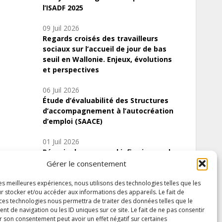
l’ISADF 2025
09 Juil 2026
Regards croisés des travailleurs
sociaux sur l’accueil de jour de bas
seuil en Wallonie. Enjeux, évolutions
et perspectives
06 Juil 2026
Étude d’évaluabilité des Structures
d’accompagnement à l’autocréation
d’emploi (SAACE)
01 Juil 2026
Pénurie du personnel infirmier :quels
indicateurs d’offre de soins pour
Gérer le consentement
comprendre la situation en Wallonie ?
les meilleures expériences, nous utilisons des technologies telles que les
r stocker et/ou accéder aux informations des appareils. Le fait de
 ces technologies nous permettra de traiter des données telles que le
 de navigation ou les ID uniques sur ce site. Le fait de ne pas consentir
Inscrivez-vous à notre newsletter
r son consentement peut avoir un effet négatif sur certaines