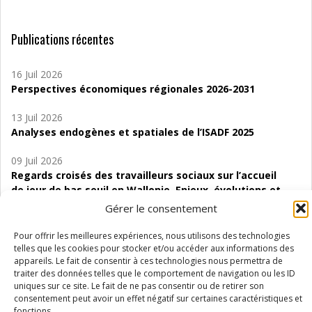
Publications récentes
16 Juil 2026
Perspectives économiques régionales 2026-2031
13 Juil 2026
Analyses endogènes et spatiales de l’ISADF 2025
09 Juil 2026
Regards croisés des travailleurs sociaux sur l’accueil
de jour de bas seuil en Wallonie. Enjeux, évolutions et
perspectives
Gérer le consentement
06 Juil 2026
Pour offrir les meilleures expériences, nous utilisons des technologies
Étude d’évaluabilité des Structures
telles que les cookies pour stocker et/ou accéder aux informations des
appareils. Le fait de consentir à ces technologies nous permettra de
d’accompagnement à l’autocréation d’emploi (SAACE)
traiter des données telles que le comportement de navigation ou les ID
uniques sur ce site. Le fait de ne pas consentir ou de retirer son
01 Juil 2026
consentement peut avoir un effet négatif sur certaines caractéristiques et
Pénurie du personnel infirmier :quels indicateurs
fonctions.