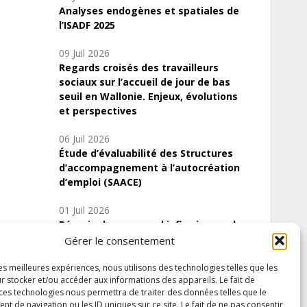
Analyses endogènes et spatiales de
l’ISADF 2025
09 Juil 2026
Regards croisés des travailleurs
sociaux sur l’accueil de jour de bas
seuil en Wallonie. Enjeux, évolutions
et perspectives
06 Juil 2026
Étude d’évaluabilité des Structures
d’accompagnement à l’autocréation
d’emploi (SAACE)
01 Juil 2026
Pénurie du personnel infirmier :quels
indicateurs d’offre de soins pour
Gérer le consentement
comprendre la situation en Wallonie ?
les meilleures expériences, nous utilisons des technologies telles que les
r stocker et/ou accéder aux informations des appareils. Le fait de
 ces technologies nous permettra de traiter des données telles que le
 de navigation ou les ID uniques sur ce site. Le fait de ne pas consentir