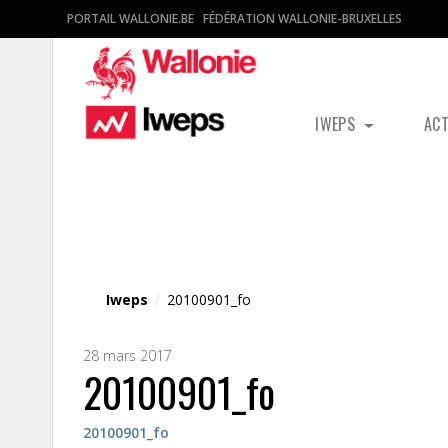
PORTAIL WALLONIE.BE
FÉDÉRATION WALLONIE-BRUXELLES
IWEPS
AC
Fichier média
Iweps
/
20100901_fo
28 mars 2017
20100901_fo
20100901_fo