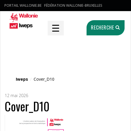
PORTAIL WALLONIE.BE
FÉDÉRATION WALLONIE-BRUXELLES
☰
RECHERCHE
Fichier média
Iweps
/
Cover_D10
12 mai 2026
Cover_D10