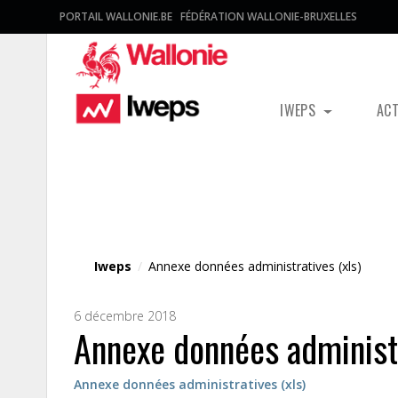
PORTAIL WALLONIE.BE
FÉDÉRATION WALLONIE-BRUXELLES
IWEPS
AC
Fichier média
Iweps
/
Annexe données administratives (xls)
6 décembre 2018
Annexe données administr
Annexe données administratives (xls)