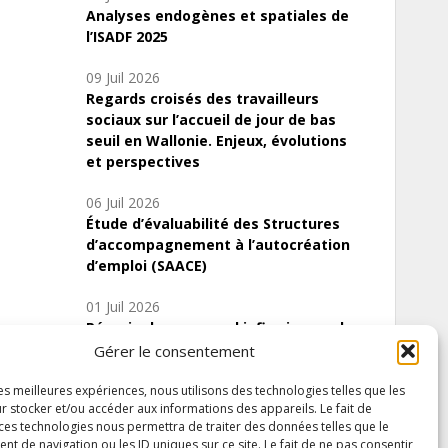
Analyses endogènes et spatiales de
l’ISADF 2025
09 Juil 2026
Regards croisés des travailleurs
sociaux sur l’accueil de jour de bas
seuil en Wallonie. Enjeux, évolutions
et perspectives
06 Juil 2026
Étude d’évaluabilité des Structures
d’accompagnement à l’autocréation
d’emploi (SAACE)
01 Juil 2026
Pénurie du personnel infirmier :quels
indicateurs d’offre de soins pour
Gérer le consentement
comprendre la situation en Wallonie ?
les meilleures expériences, nous utilisons des technologies telles que les
r stocker et/ou accéder aux informations des appareils. Le fait de
 ces technologies nous permettra de traiter des données telles que le
 de navigation ou les ID uniques sur ce site. Le fait de ne pas consentir