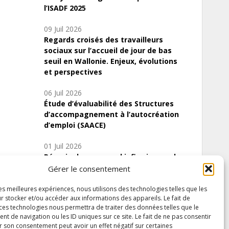
l’ISADF 2025
09 Juil 2026
Regards croisés des travailleurs
sociaux sur l’accueil de jour de bas
seuil en Wallonie. Enjeux, évolutions
et perspectives
06 Juil 2026
Étude d’évaluabilité des Structures
d’accompagnement à l’autocréation
d’emploi (SAACE)
01 Juil 2026
Pénurie du personnel infirmier :quels
indicateurs d’offre de soins pour
Gérer le consentement
comprendre la situation en Wallonie ?
les meilleures expériences, nous utilisons des technologies telles que les
r stocker et/ou accéder aux informations des appareils. Le fait de
 ces technologies nous permettra de traiter des données telles que le
 de navigation ou les ID uniques sur ce site. Le fait de ne pas consentir
Inscrivez-vous à notre newsletter
r son consentement peut avoir un effet négatif sur certaines