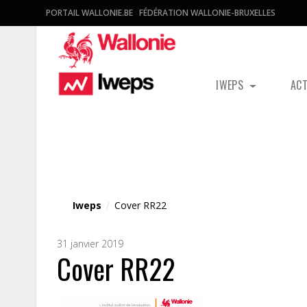
PORTAIL WALLONIE.BE
FÉDÉRATION WALLONIE-BRUXELLES
IWEPS
AC
Fichier média
Iweps
/
Cover RR22
31 janvier 2019
Cover RR22