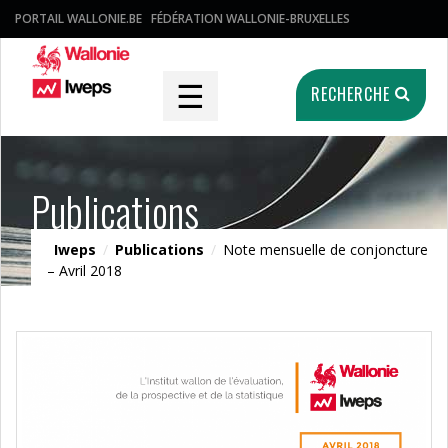
PORTAIL WALLONIE.BE
FÉDÉRATION WALLONIE-BRUXELLES
☰
RECHERCHE
Publications
Iweps
/
Publications
/
Note mensuelle de conjoncture
– Avril 2018