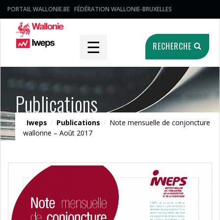
PORTAIL WALLONIE.BE
FÉDÉRATION WALLONIE-BRUXELLES
☰
RECHERCHE
Publications
Iweps
/
Publications
/
Note mensuelle de conjoncture
wallonne – Août 2017