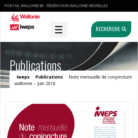
PORTAIL WALLONIE.BE
FÉDÉRATION WALLONIE-BRUXELLES
☰
RECHERCHE
Publications
Iweps
/
Publications
/
Note mensuelle de conjoncture
wallonne – Juin 2016