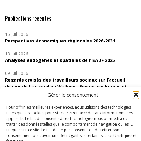
Publications récentes
16 Juil 2026
Perspectives économiques régionales 2026-2031
13 Juil 2026
Analyses endogènes et spatiales de l’ISADF 2025
09 Juil 2026
Regards croisés des travailleurs sociaux sur l’accueil
de jour de bas seuil en Wallonie. Enjeux, évolutions et
perspectives
Gérer le consentement
06 Juil 2026
Pour offrir les meilleures expériences, nous utilisons des technologies
Étude d’évaluabilité des Structures
telles que les cookies pour stocker et/ou accéder aux informations des
appareils. Le fait de consentir à ces technologies nous permettra de
d’accompagnement à l’autocréation d’emploi (SAACE)
traiter des données telles que le comportement de navigation ou les ID
uniques sur ce site. Le fait de ne pas consentir ou de retirer son
01 Juil 2026
consentement peut avoir un effet négatif sur certaines caractéristiques et
Pénurie du personnel infirmier :quels indicateurs