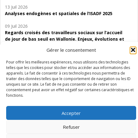
13 Juil 2026
Analyses endogènes et spatiales de l’ISADF 2025
09 Juil 2026
Regards croisés des travailleurs sociaux sur l’accueil
de jour de bas seuil en Wallonie. Enjeux, évolutions et
perspectives
Gérer le consentement
06 Juil 2026
Pour offrir les meilleures expériences, nous utilisons des technologies
Étude d’évaluabilité des Structures
telles que les cookies pour stocker et/ou accéder aux informations des
d’accompagnement à l’autocréation d’emploi (SAACE)
appareils. Le fait de consentir à ces technologies nous permettra de
traiter des données telles que le comportement de navigation ou les ID
01 Juil 2026
uniques sur ce site. Le fait de ne pas consentir ou de retirer son
Pénurie du personnel infirmier :quels indicateurs
consentement peut avoir un effet négatif sur certaines caractéristiques et
fonctions.
d’offre de soins pour comprendre la situation en
Wallonie ?
Accepter
Refuser
Mentions légales
Vie privée
Médiateur
Accessibilité