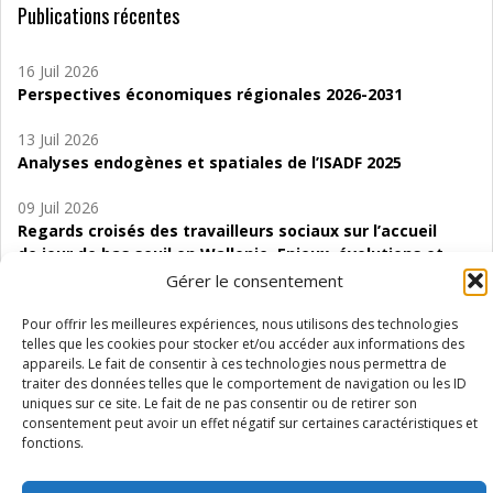
Publications récentes
16 Juil 2026
Perspectives économiques régionales 2026-2031
13 Juil 2026
Analyses endogènes et spatiales de l’ISADF 2025
09 Juil 2026
Regards croisés des travailleurs sociaux sur l’accueil
de jour de bas seuil en Wallonie. Enjeux, évolutions et
perspectives
Gérer le consentement
06 Juil 2026
Pour offrir les meilleures expériences, nous utilisons des technologies
Étude d’évaluabilité des Structures
telles que les cookies pour stocker et/ou accéder aux informations des
appareils. Le fait de consentir à ces technologies nous permettra de
d’accompagnement à l’autocréation d’emploi (SAACE)
traiter des données telles que le comportement de navigation ou les ID
uniques sur ce site. Le fait de ne pas consentir ou de retirer son
01 Juil 2026
consentement peut avoir un effet négatif sur certaines caractéristiques et
Pénurie du personnel infirmier :quels indicateurs
fonctions.
d’offre de soins pour comprendre la situation en
Wallonie ?