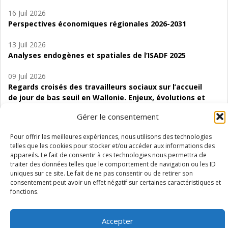
16 Juil 2026
Perspectives économiques régionales 2026-2031
13 Juil 2026
Analyses endogènes et spatiales de l’ISADF 2025
09 Juil 2026
Regards croisés des travailleurs sociaux sur l’accueil
de jour de bas seuil en Wallonie. Enjeux, évolutions et
perspectives
Gérer le consentement
06 Juil 2026
Pour offrir les meilleures expériences, nous utilisons des technologies
Étude d’évaluabilité des Structures
telles que les cookies pour stocker et/ou accéder aux informations des
d’accompagnement à l’autocréation d’emploi (SAACE)
appareils. Le fait de consentir à ces technologies nous permettra de
traiter des données telles que le comportement de navigation ou les ID
01 Juil 2026
uniques sur ce site. Le fait de ne pas consentir ou de retirer son
Pénurie du personnel infirmier :quels indicateurs
consentement peut avoir un effet négatif sur certaines caractéristiques et
fonctions.
d’offre de soins pour comprendre la situation en
Wallonie ?
Accepter