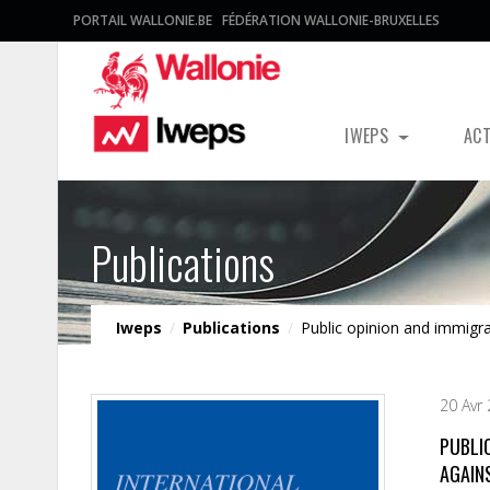
PORTAIL WALLONIE.BE
FÉDÉRATION WALLONIE-BRUXELLES
IWEPS
AC
Publications
Iweps
/
Publications
/
Public opinion and immigr
20 Avr
PUBLI
AGAIN