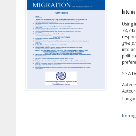
Interna
Using 
78,743
respon
give p
into a
politic
prefere
>> A té
Auteur·
Auteur
Langue 
Immig