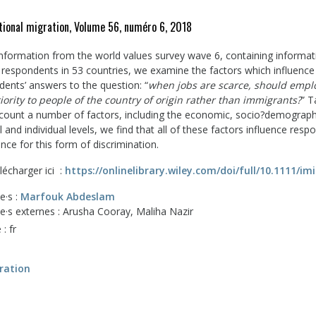
tional migration, Volume 56, numéro 6, 2018
information from the world values survey wave 6, containing informa
 respondents in 53 countries, we examine the factors which influence
dents’ answers to the question: “
when jobs are scarce, should empl
riority to people of the country of origin rather than immigrants?
” T
ccount a number of factors, including the economic, socio?demograph
al and individual levels, we find that all of these factors influence resp
nce for this form of discrimination.
lécharger ici :
https://onlinelibrary.wiley.com/doi/full/10.1111/im
e·s :
Marfouk Abdeslam
·e·s externes : Arusha Cooray, Maliha Nazir
: fr
ration