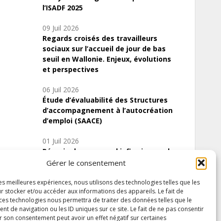
l’ISADF 2025
09 Juil 2026
Regards croisés des travailleurs
sociaux sur l’accueil de jour de bas
seuil en Wallonie. Enjeux, évolutions
et perspectives
06 Juil 2026
Étude d’évaluabilité des Structures
d’accompagnement à l’autocréation
d’emploi (SAACE)
01 Juil 2026
Pénurie du personnel infirmier :quels
indicateurs d’offre de soins pour
Gérer le consentement
comprendre la situation en Wallonie ?
les meilleures expériences, nous utilisons des technologies telles que les
r stocker et/ou accéder aux informations des appareils. Le fait de
 ces technologies nous permettra de traiter des données telles que le
 de navigation ou les ID uniques sur ce site. Le fait de ne pas consentir
Inscrivez-vous à notre newsletter
r son consentement peut avoir un effet négatif sur certaines