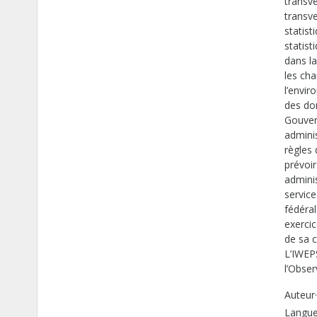
transve
transve
statist
statist
dans l
les ch
l’envir
des don
Gouvern
adminis
règles
prévoir
admini
service
fédéral
exerci
de sa 
L’IWEPS
l’Obser
Auteur·
Langue 