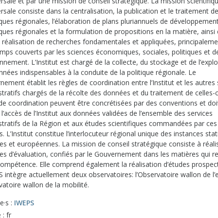
rsale et par une mission de conseil stratégique. La mission scientifiq
rsale consiste dans la centralisation, la publication et le traitement d
iques régionales, l’élaboration de plans pluriannuels de développemen
iques régionales et la formulation de propositions en la matière, ainsi
a réalisation de recherches fondamentales et appliquées, principalem
amps couverts par les sciences économiques, sociales, politiques et d
onnement. L’Institut est chargé de la collecte, du stockage et de l’explo
nées indispensables à la conduite de la politique régionale. Le
ement établit les règles de coordination entre l’Institut et les autres
tratifs chargés de la récolte des données et du traitement de celles-c
 de coordination peuvent être concrétisées par des conventions et do
 l’accès de l’Institut aux données validées de l’ensemble des services
stratifs de la Région et aux études scientifiques commandées par ces
s. L’Institut constitue l’interlocuteur régional unique des instances stat
es et européennes. La mission de conseil stratégique consiste à réali
ces d’évaluation, confiés par le Gouvernement dans les matières qui r
compétence. Elle comprend également la réalisation d’études prospect
 intègre actuellement deux observatoires: l’Observatoire wallon de l’
vatoire wallon de la mobilité.
e·s :
IWEPS
: fr