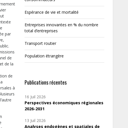
vernement
vier
Espérance de vie et mortalité
tut
ontexte
Entreprises innovantes en % du nombre
ée
total d’entreprises
ée par
ve,
Transport routier
blic.
 missions
Population étrangère
nnel de
et de la
ction de
Publications récentes
la
rsales à
plusieurs
16 Juil 2026
l’autre
Perspectives économiques régionales
2026-2031
on
13 Juil 2026
e
Analyses endogènes et spatiales de