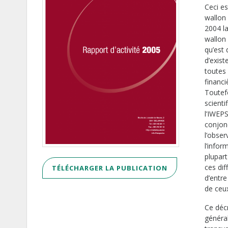
Ceci es
wallon
2004 la
wallon 
qu’est 
d’exist
toutes 
financ
Toutefo
scienti
l’IWEPS
conjonc
l’obser
l’infor
plupar
ces dif
TÉLÉCHARGER LA PUBLICATION
d’entre
de ceux
Ce décr
général