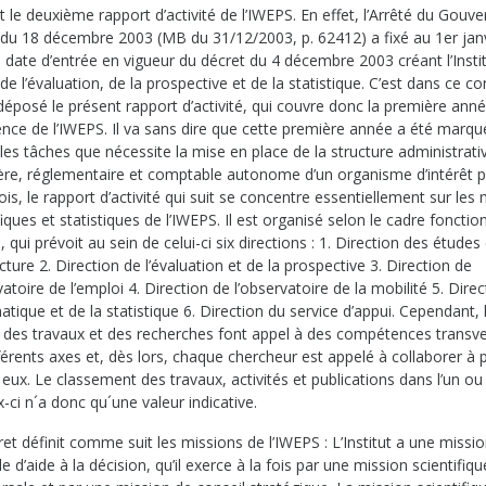
t le deuxième rapport d’activité de l’IWEPS. En effet, l’Arrêté du Gou
 du 18 décembre 2003 (MB du 31/12/2003, p. 62412) a fixé au 1er jan
 date d’entrée en vigueur du décret du 4 décembre 2003 créant l’Insti
de l’évaluation, de la prospective et de la statistique. C’est dans ce c
déposé le présent rapport d’activité, qui couvre donc la première ann
ence de l’IWEPS. Il va sans dire que cette première année a été marqu
les tâches que nécessite la mise en place de la structure administrati
ière, réglementaire et comptable autonome d’un organisme d’intérêt pu
is, le rapport d’activité qui suit se concentre essentiellement sur les
fiques et statistiques de l’IWEPS. Il est organisé selon le cadre fonctio
, qui prévoit au sein de celui-ci six directions : 1. Direction des études 
ture 2. Direction de l’évaluation et de la prospective 3. Direction de
vatoire de l’emploi 4. Direction de l’observatoire de la mobilité 5. Dire
matique et de la statistique 6. Direction du service d’appui. Cependant, 
t des travaux et des recherches font appel à des compétences transve
férents axes et, dès lors, chaque chercheur est appelé à collaborer à 
 eux. Le classement des travaux, activités et publications dans l’un ou 
-ci n´a donc qu´une valeur indicative.
et définit comme suit les missions de l’IWEPS : L’Institut a une missi
e d’aide à la décision, qu’il exerce à la fois par une mission scientifiqu