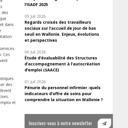
ue
l’ISADF 2025
es
t des
09 Juil 2026
 que
Regards croisés des travailleurs
ent dans
sociaux sur l’accueil de jour de bas
e
seuil en Wallonie. Enjeux, évolutions
itation
et perspectives
 services
06 Juil 2026
i. Ces
Étude d’évaluabilité des Structures
ivent
d’accompagnement à l’autocréation
d’emploi (SAACE)
istiques
01 Juil 2026
ser des
Pénurie du personnel infirmier :quels
elèvent
indicateurs d’offre de soins pour
ives.
comprendre la situation en Wallonie ?
emploi et
Inscrivez-vous à notre newsletter