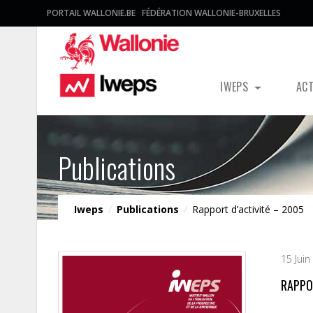
PORTAIL WALLONIE.BE
FÉDÉRATION WALLONIE-BRUXELLES
IWEPS
AC
Publications
Iweps
/
Publications
/
Rapport d’activité – 2005
15 Juin
RAPPO