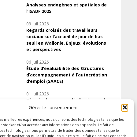
Analyses endogènes et spatiales de
l’ISADF 2025
09 Juil 2026
Regards croisés des travailleurs
sociaux sur l’accueil de jour de bas
seuil en Wallonie. Enjeux, évolutions
et perspectives
06 Juil 2026
Étude d’évaluabilité des Structures
d’accompagnement à l’autocréation
d’emploi (SAACE)
01 Juil 2026
Pénurie du personnel infirmier :quels
indicateurs d’offre de soins pour
Gérer le consentement
comprendre la situation en Wallonie ?
les meilleures expériences, nous utilisons des technologies telles que les
r stocker et/ou accéder aux informations des appareils. Le fait de
 ces technologies nous permettra de traiter des données telles que le
 de navigation ou les ID uniques sur ce site. Le fait de ne pas consentir