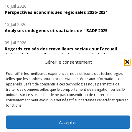
16 Juil 2026
Perspectives économiques régionales 2026-2031
13 Juil 2026
Analyses endogènes et spatiales de l’ISADF 2025
09 Juil 2026
Regards croisés des travailleurs sociaux sur l’accueil
de jour de bas seuil en Wallonie. Enjeux, évolutions et
perspectives
Gérer le consentement
06 Juil 2026
Pour offrir les meilleures expériences, nous utilisons des technologies
telles que les cookies pour stocker et/ou accéder aux informations des
Étude d’évaluabilité des Structures
appareils. Le fait de consentir à ces technologies nous permettra de
d’accompagnement à l’autocréation d’emploi (SAACE)
traiter des données telles que le comportement de navigation ou les ID
uniques sur ce site. Le fait de ne pas consentir ou de retirer son
01 Juil 2026
consentement peut avoir un effet négatif sur certaines caractéristiques et
Pénurie du personnel infirmier :quels indicateurs
fonctions.
d’offre de soins pour comprendre la situation en
Wallonie ?
Accepter