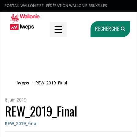
PORTAIL WALLONIE.BE
FÉDÉRATION WALLONIE-BRUXELLES
☰
RECHERCHE
Fichier média
Iweps
/
REW_2019_Final
6 juin 2019
REW_2019_Final
REW_2019_Final