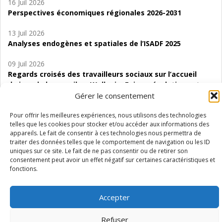
16 Juil 2026
Perspectives économiques régionales 2026-2031
13 Juil 2026
Analyses endogènes et spatiales de l’ISADF 2025
09 Juil 2026
Regards croisés des travailleurs sociaux sur l’accueil
de jour de bas seuil en Wallonie. Enjeux, évolutions et
perspectives
Gérer le consentement
06 Juil 2026
Pour offrir les meilleures expériences, nous utilisons des technologies
telles que les cookies pour stocker et/ou accéder aux informations des
Étude d’évaluabilité des Structures
appareils. Le fait de consentir à ces technologies nous permettra de
d’accompagnement à l’autocréation d’emploi (SAACE)
traiter des données telles que le comportement de navigation ou les ID
uniques sur ce site. Le fait de ne pas consentir ou de retirer son
01 Juil 2026
consentement peut avoir un effet négatif sur certaines caractéristiques et
Pénurie du personnel infirmier :quels indicateurs
fonctions.
d’offre de soins pour comprendre la situation en
Wallonie ?
Accepter
Refuser