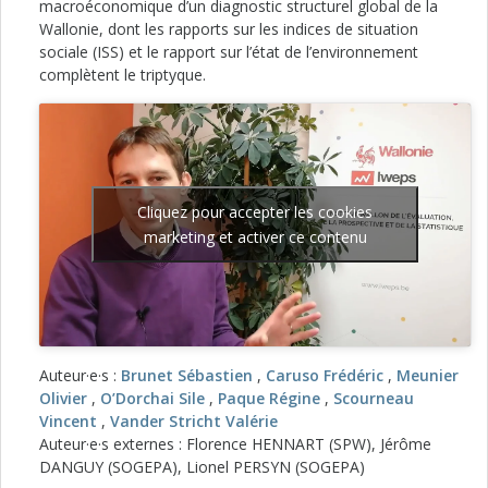
macroéconomique d’un diagnostic structurel global de la
Wallonie, dont les rapports sur les indices de situation
sociale (ISS) et le rapport sur l’état de l’environnement
complètent le triptyque.
Cliquez pour accepter les cookies
marketing et activer ce contenu
Auteur·e·s :
Brunet Sébastien
,
Caruso Frédéric
,
Meunier
Olivier
,
O’Dorchai Sile
,
Paque Régine
,
Scourneau
Vincent
,
Vander Stricht Valérie
Auteur·e·s externes : Florence HENNART (SPW), Jérôme
DANGUY (SOGEPA), Lionel PERSYN (SOGEPA)