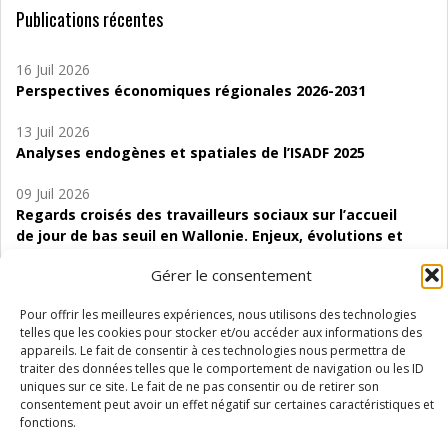
Publications récentes
16 Juil 2026
Perspectives économiques régionales 2026-2031
13 Juil 2026
Analyses endogènes et spatiales de l’ISADF 2025
09 Juil 2026
Regards croisés des travailleurs sociaux sur l’accueil
de jour de bas seuil en Wallonie. Enjeux, évolutions et
perspectives
Gérer le consentement
06 Juil 2026
Pour offrir les meilleures expériences, nous utilisons des technologies
Étude d’évaluabilité des Structures
telles que les cookies pour stocker et/ou accéder aux informations des
d’accompagnement à l’autocréation d’emploi (SAACE)
appareils. Le fait de consentir à ces technologies nous permettra de
traiter des données telles que le comportement de navigation ou les ID
01 Juil 2026
uniques sur ce site. Le fait de ne pas consentir ou de retirer son
Pénurie du personnel infirmier :quels indicateurs
consentement peut avoir un effet négatif sur certaines caractéristiques et
d’offre de soins pour comprendre la situation en
fonctions.
Wallonie ?