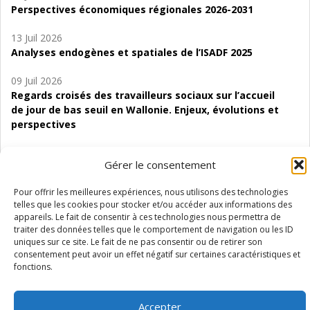
Perspectives économiques régionales 2026-2031
13 Juil 2026
Analyses endogènes et spatiales de l’ISADF 2025
09 Juil 2026
Regards croisés des travailleurs sociaux sur l’accueil
de jour de bas seuil en Wallonie. Enjeux, évolutions et
perspectives
06 Juil 2026
Gérer le consentement
Étude d’évaluabilité des Structures
d’accompagnement à l’autocréation d’emploi (SAACE)
Pour offrir les meilleures expériences, nous utilisons des technologies
telles que les cookies pour stocker et/ou accéder aux informations des
01 Juil 2026
appareils. Le fait de consentir à ces technologies nous permettra de
Pénurie du personnel infirmier :quels indicateurs
traiter des données telles que le comportement de navigation ou les ID
d’offre de soins pour comprendre la situation en
uniques sur ce site. Le fait de ne pas consentir ou de retirer son
Wallonie ?
consentement peut avoir un effet négatif sur certaines caractéristiques et
fonctions.
Accepter