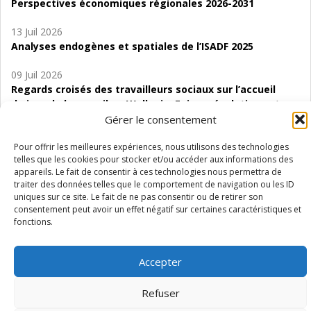
Perspectives économiques régionales 2026-2031
13 Juil 2026
Analyses endogènes et spatiales de l’ISADF 2025
09 Juil 2026
Regards croisés des travailleurs sociaux sur l’accueil
de jour de bas seuil en Wallonie. Enjeux, évolutions et
perspectives
Gérer le consentement
06 Juil 2026
Pour offrir les meilleures expériences, nous utilisons des technologies
telles que les cookies pour stocker et/ou accéder aux informations des
Étude d’évaluabilité des Structures
appareils. Le fait de consentir à ces technologies nous permettra de
d’accompagnement à l’autocréation d’emploi (SAACE)
traiter des données telles que le comportement de navigation ou les ID
uniques sur ce site. Le fait de ne pas consentir ou de retirer son
01 Juil 2026
consentement peut avoir un effet négatif sur certaines caractéristiques et
Pénurie du personnel infirmier :quels indicateurs
fonctions.
d’offre de soins pour comprendre la situation en
Wallonie ?
Accepter
Refuser