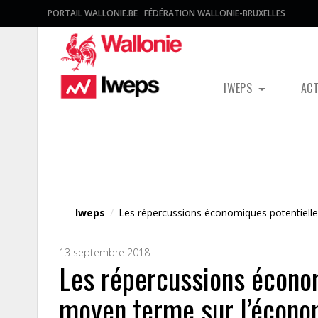
PORTAIL WALLONIE.BE
FÉDÉRATION WALLONIE-BRUXELLES
IWEPS
AC
Fichier média
Iweps
/
Les répercussions économiques potentielle
13 septembre 2018
Les répercussions économ
moyen terme sur l’écono