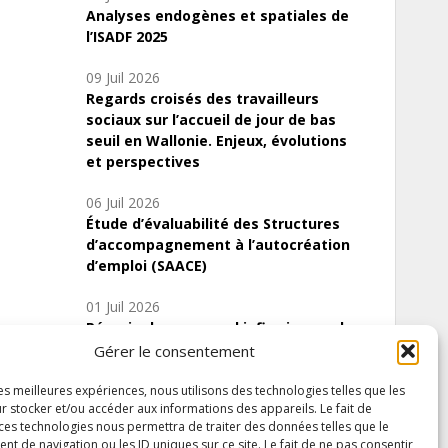
Analyses endogènes et spatiales de
l’ISADF 2025
09 Juil 2026
Regards croisés des travailleurs
sociaux sur l’accueil de jour de bas
seuil en Wallonie. Enjeux, évolutions
et perspectives
06 Juil 2026
Étude d’évaluabilité des Structures
d’accompagnement à l’autocréation
d’emploi (SAACE)
01 Juil 2026
Pénurie du personnel infirmier :quels
indicateurs d’offre de soins pour
Gérer le consentement
comprendre la situation en Wallonie ?
les meilleures expériences, nous utilisons des technologies telles que les
r stocker et/ou accéder aux informations des appareils. Le fait de
 ces technologies nous permettra de traiter des données telles que le
 de navigation ou les ID uniques sur ce site. Le fait de ne pas consentir