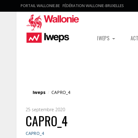
PORTAIL WALLONIE.BE
FÉDÉRATION WALLONIE-BRUXELLES
IWEPS
AC
Fichier média
Iweps
/
CAPRO_4
25 septembre 2020
CAPRO_4
CAPRO_4