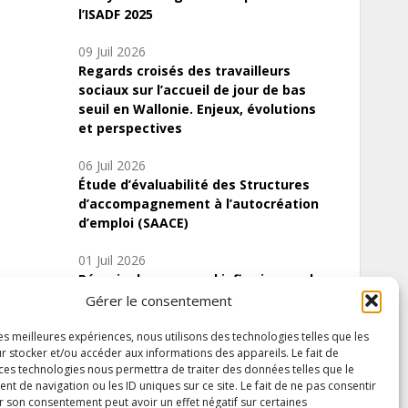
l’ISADF 2025
09 Juil 2026
Regards croisés des travailleurs
sociaux sur l’accueil de jour de bas
seuil en Wallonie. Enjeux, évolutions
et perspectives
06 Juil 2026
Étude d’évaluabilité des Structures
d’accompagnement à l’autocréation
d’emploi (SAACE)
01 Juil 2026
Pénurie du personnel infirmier :quels
indicateurs d’offre de soins pour
Gérer le consentement
comprendre la situation en Wallonie ?
les meilleures expériences, nous utilisons des technologies telles que les
r stocker et/ou accéder aux informations des appareils. Le fait de
 ces technologies nous permettra de traiter des données telles que le
 de navigation ou les ID uniques sur ce site. Le fait de ne pas consentir
Inscrivez-vous à notre newsletter
r son consentement peut avoir un effet négatif sur certaines