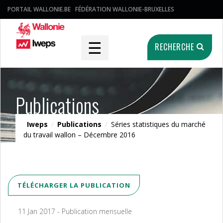
PORTAIL WALLONIE.BE
FÉDÉRATION WALLONIE-BRUXELLES
☰
RECHERCHE
Publications
Iweps
/
Publications
/
Séries statistiques du marché
du travail wallon – Décembre 2016
TÉLÉCHARGER LA PUBLICATION
11 Jan 2017 - Publication mensuelle