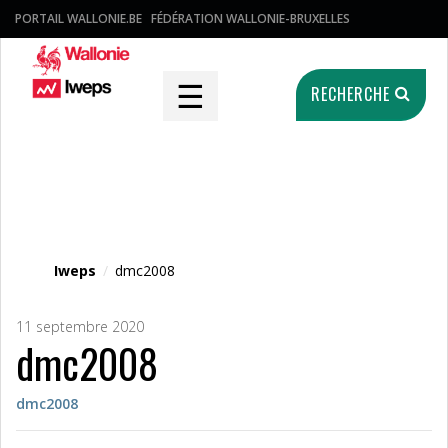
PORTAIL WALLONIE.BE
FÉDÉRATION WALLONIE-BRUXELLES
☰
RECHERCHE
Fichier média
Iweps
/
dmc2008
11 septembre 2020
dmc2008
dmc2008