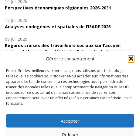
16 Juil 2026
Perspectives économiques régionales 2026-2031
13 Juil 2026
Analyses endogènes et spatiales de l’ISADF 2025
09 Juil 2026
Regards croisés des travailleurs sociaux sur l’accueil
de jour de bas seuil en Wallonie. Enjeux, évolutions et
perspectives
Gérer le consentement
06 Juil 2026
Pour offrir les meilleures expériences, nous utilisons des technologies
telles que les cookies pour stocker et/ou accéder aux informations des
Étude d’évaluabilité des Structures
appareils. Le fait de consentir à ces technologies nous permettra de
d’accompagnement à l’autocréation d’emploi (SAACE)
traiter des données telles que le comportement de navigation ou les ID
uniques sur ce site. Le fait de ne pas consentir ou de retirer son
01 Juil 2026
consentement peut avoir un effet négatif sur certaines caractéristiques et
Pénurie du personnel infirmier :quels indicateurs
fonctions.
d’offre de soins pour comprendre la situation en
Wallonie ?
Accepter
Refuser