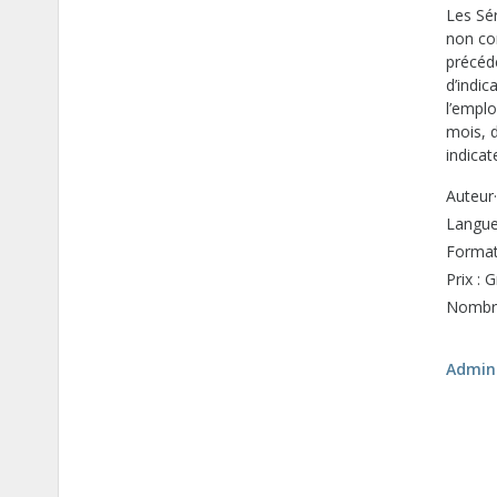
Les Sér
non co
précéde
d’indi
l’emplo
mois, d
indica
Auteur·
Langue 
Format
Prix : G
Nombre
Admini