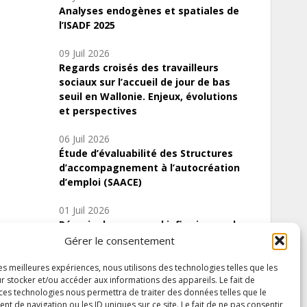
Analyses endogènes et spatiales de
l’ISADF 2025
09 Juil 2026
Regards croisés des travailleurs
sociaux sur l’accueil de jour de bas
seuil en Wallonie. Enjeux, évolutions
et perspectives
06 Juil 2026
Étude d’évaluabilité des Structures
d’accompagnement à l’autocréation
d’emploi (SAACE)
01 Juil 2026
Pénurie du personnel infirmier :quels
indicateurs d’offre de soins pour
Gérer le consentement
comprendre la situation en Wallonie ?
les meilleures expériences, nous utilisons des technologies telles que les
r stocker et/ou accéder aux informations des appareils. Le fait de
 ces technologies nous permettra de traiter des données telles que le
 de navigation ou les ID uniques sur ce site. Le fait de ne pas consentir