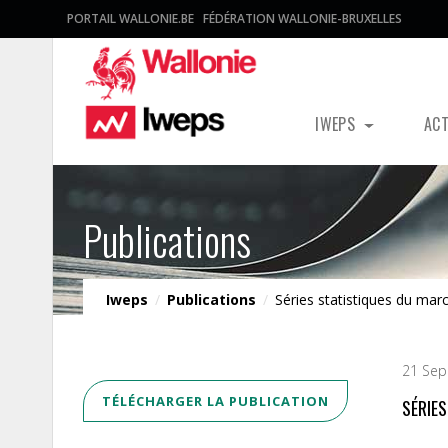
PORTAIL WALLONIE.BE
FÉDÉRATION WALLONIE-BRUXELLES
IWEPS
AC
Publications
Iweps
/
Publications
/
Séries statistiques du mar
21 Sep
TÉLÉCHARGER LA PUBLICATION
SÉRIE