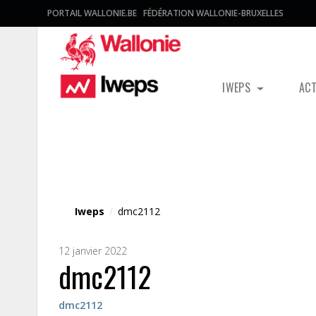
PORTAIL WALLONIE.BE
FÉDÉRATION WALLONIE-BRUXELLES
IWEPS
AC
Fichier média
Iweps
/
dmc2112
12 janvier 2022
dmc2112
dmc2112