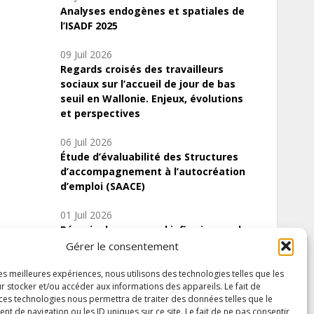
Analyses endogènes et spatiales de
l’ISADF 2025
09 Juil 2026
Regards croisés des travailleurs
sociaux sur l’accueil de jour de bas
seuil en Wallonie. Enjeux, évolutions
et perspectives
06 Juil 2026
Étude d’évaluabilité des Structures
d’accompagnement à l’autocréation
d’emploi (SAACE)
01 Juil 2026
Pénurie du personnel infirmier :quels
indicateurs d’offre de soins pour
Gérer le consentement
comprendre la situation en Wallonie ?
les meilleures expériences, nous utilisons des technologies telles que les
r stocker et/ou accéder aux informations des appareils. Le fait de
 ces technologies nous permettra de traiter des données telles que le
 de navigation ou les ID uniques sur ce site. Le fait de ne pas consentir